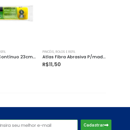
EFIL
PINCÉIS, ROLOS E REFIL
PINCÉIS, RO
Rolo de Fio Contínuo 23cm – Atlas
Atlas Fibra Abrasiva P/madeira 115x290mm – At95/20
R$
11,50
R$
6,4
Cadastrar