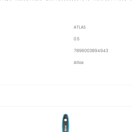
ATLAS
0.5
7896003894943
Atlas