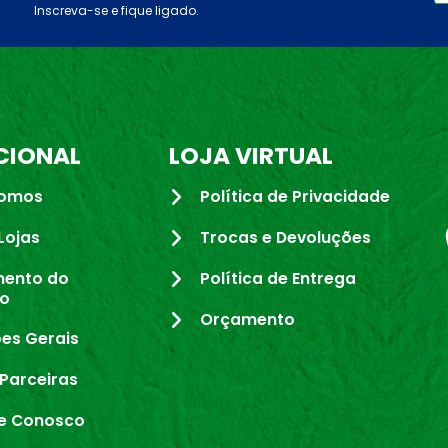
Inscreva-se e fique ligado.
CIONAL
LOJA VIRTUAL
omos
Política de Privacidade
Lojas
Trocas e Devoluções
mento do
Política de Entrega
io
Orçamento
es Gerais
Parceiras
e Conosco