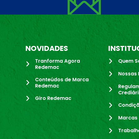
NOVIDADES
INSTITU
Tranforma Agora
Quem S
Redemac
Nossas 
Conteúdos de Marca
Redemac
Regula
Crediár
Giro Redemac
Condiçõ
Marcas 
Trabalh