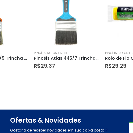
PINCÉIS, ROLOS E REFIL
PINCÉIS, ROLOS E R
Pincéis Atlas 417/5 Trincha para Pintura Latex&acril 2″
Pincéis Atlas 445/7 Trincha para Pintura Esmalte 3″
R$
29,37
R$
29,29
Ofertas & Novidades
Gostaria de receber novidades em sua caixa postal?