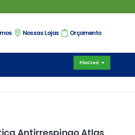
omos
Nossas Lojas
Orçamento
PilaCred
tica Antirrespingo Atlas