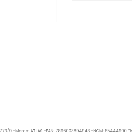
Cm 773/9 -Marca: ATLAS -EAN: 7896003894943 -NCM: 85444900 *