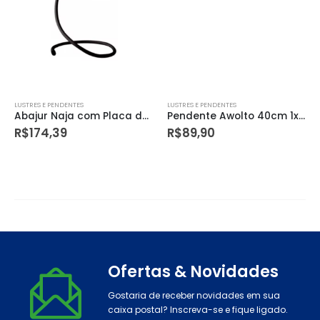
LUSTRES E PENDENTES
LUSTRES E PENDENTES
Abajur Naja com Placa de Led 1,5w 6000k
Pendente Awolto 40cm 1x60we27 Yw6340pdcr Bronzearte
R$
174,39
R$
89,90
Ofertas & Novidades
Gostaria de receber novidades em sua
caixa postal? Inscreva-se e fique ligado.