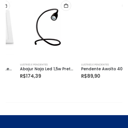
LUSTRES E PENDENTES
LUSTRES E PENDENTES
Abajur Naja Led 1,5w Preto Bronzearte
Pendente Awolto 40cm 1x60we27 Yw6340pdcr Bronzearte
R$
174,39
R$
89,90