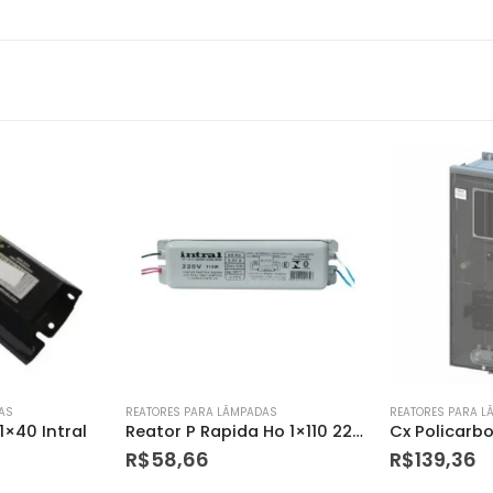
AS
REATORES PARA LÂMPADAS
REATORES PARA 
Reator P Rapida Ho 1×110 220v Intral
Cx Policarbonato Padrao Rge Tri
R$
139,36
R$
49,05