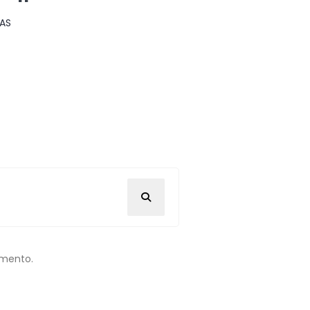
AS
omento.