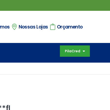
omos
Nossas Lojas
Orçamento
PilaCred
*fl