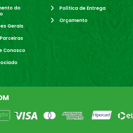
mento do
Política de Entrega
io
Orçamento
es Gerais
Parceiras
e Conosco
sociado
OM