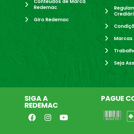
Conteúdos de Marca
Redemac
Regula
Crediár
Giro Redemac
Condiçõ
Marcas 
Trabalh
Seja As
SIGA A
PAGUE C
REDEMAC