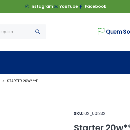
Instagram
YouTube
Facebook
Quem S
STARTER 20W***FL
SKU:
102_001332
Starter 20w**