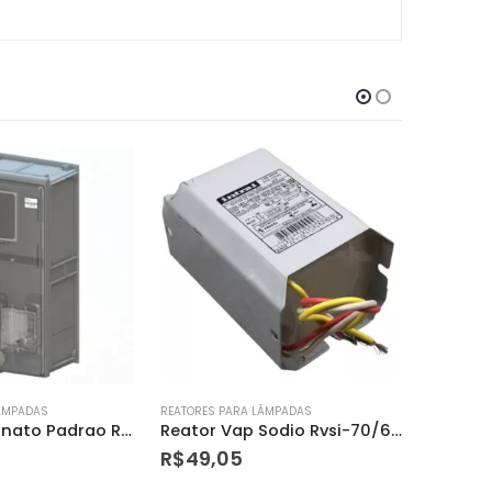
LÂMPADAS
REATORES PARA LÂMPADAS
REATORES 
Reator Vap Sodio Rvsi-70/62 Afp
Reator Vapor Mercurio 125w
Reator P
R$
38,37
R$
24,3