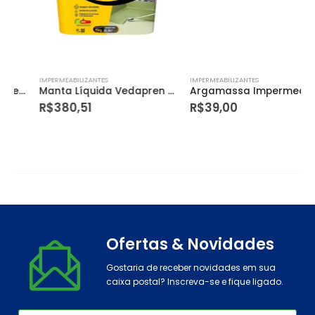
IMPERMEABILIZANTES
IMPERMEABILIZANTES
Manta Líquida Vedapren Fast 15kg
Argamassa Impermeabilizante Vedatop para Rodapé 3kg Cinza
R$
380,51
R$
39,00
Ofertas & Novidades
Gostaria de receber novidades em sua
caixa postal? Inscreva-se e fique ligado.