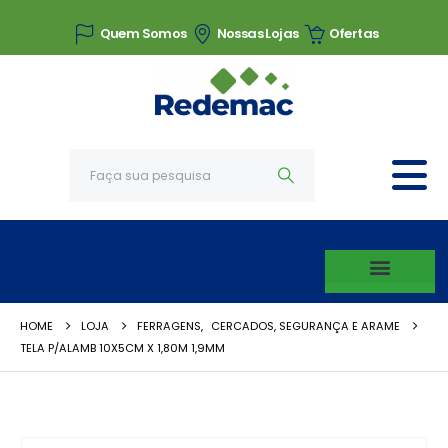
Quem Somos
Nossas Lojas
Ofertas
HOME
LOJA
FERRAGENS
,
CERCADOS, SEGURANÇA E ARAME
TELA P/ALAMB 10X5CM X 1,80M 1,9MM