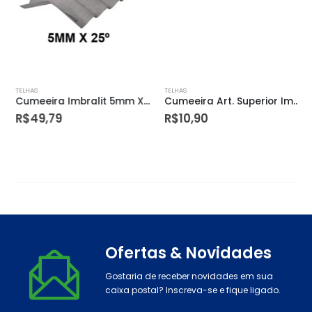
TELHAS
TELHAS
Cumeeira Imbralit 5mm X 25° S/amianto
Cumeeira Art. Superior Imbralit 4mm S/ Amianto
R$
49,79
R$
10,90
Ofertas & Novidades
Gostaria de receber novidades em sua
caixa postal? Inscreva-se e fique ligado.