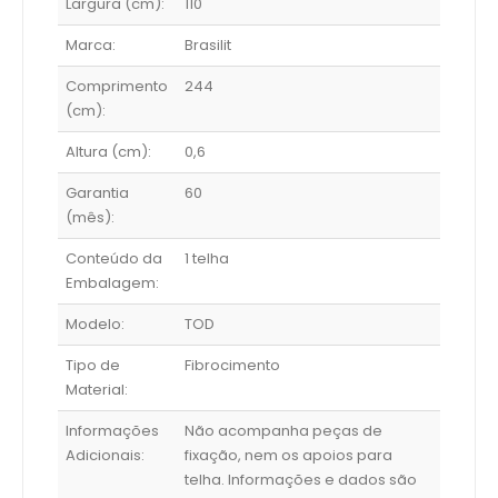
Largura (cm):
110
Marca:
Brasilit
Comprimento
244
(cm):
Altura (cm):
0,6
Garantia
60
(mês):
Conteúdo da
1 telha
Embalagem:
Modelo:
TOD
Tipo de
Fibrocimento
Material:
Informações
Não acompanha peças de
Adicionais:
fixação, nem os apoios para
telha. Informações e dados são