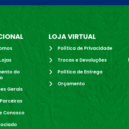
CIONAL
LOJA VIRTUAL
omos
Política de Privacidade
Lojas
Trocas e Devoluções
mento do
Política de Entrega
io
Orçamento
es Gerais
Parceiras
e Conosco
sociado