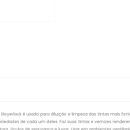
 Slayerlack é usado para diluição e limpeza das tintas mais fort
iedades de cada um deles. Faz suas tintas e vernizes rendere
etora, óculos de segurança e luvas. Usar em ambientes ventil