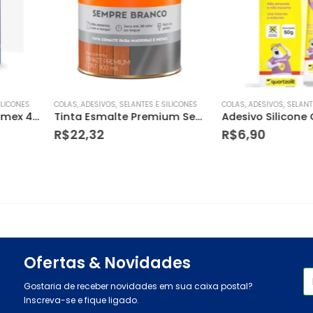
TES E SILICONES
COLAS, ADESIVOS, SELANTES E SILICONES
COLAS, ADESIVOS,
Tinta Esmalte Premium Sempre Branco Acetinado 900ml
Adesivo Silicone Quartzolit 50g Incolor Bisnaga
R$
6,90
R$
24,39
Ofertas & Novidades
Gostaria de receber novidades em sua caixa postal?
Inscreva-se e fique ligado.