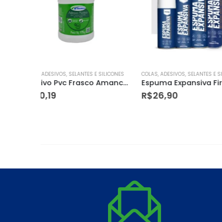
SILICONES
COLAS, ADESIVOS, SELANTES E SILICONES
COLAS, ADESIVOS, SELAN
Adesivo Pvc Frasco Amanco 175g Azul
Espuma Expansiva Firmex 480g
R$
26,90
R$
22,32