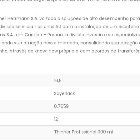
ner Herrmann S.A. voltada a soluções de alto desempenho para
 divisão se inicia nos anos 60 com a instalação de um escritóri
tas S.A., em Curitiba – Paraná, a divisão investiu e se especial
iando sua atuação nesse mercado, consolidando sua posição 
ho, através de know-how próprio e com acordos de transferênc
16,5
Sayerlack
0,7659
12
Thinner Profissional 900 ml