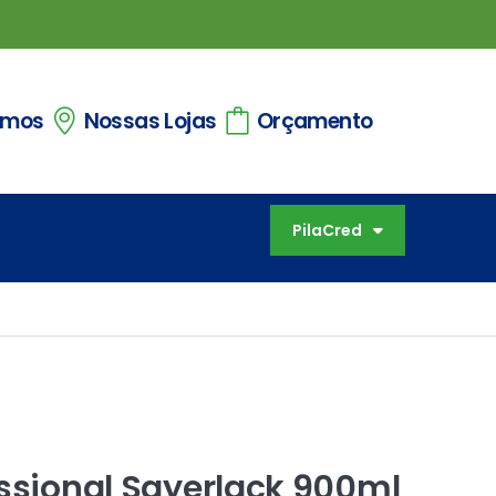
omos
Nossas Lojas
Orçamento
PilaCred
issional Sayerlack 900ml