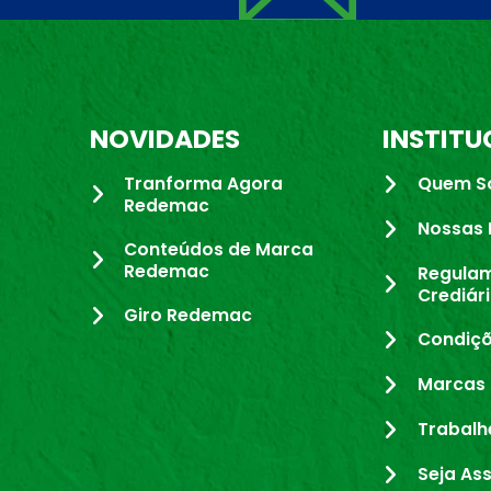
NOVIDADES
INSTITU
Tranforma Agora
Quem S
Redemac
Nossas 
Conteúdos de Marca
Redemac
Regula
Crediár
Giro Redemac
Condiçõ
Marcas 
Trabalh
Seja As