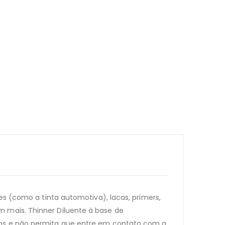
es (como a tinta automotiva), lacas, primers,
m mais. Thinner Diluente à base de
ados e não permita que entre em contato com a