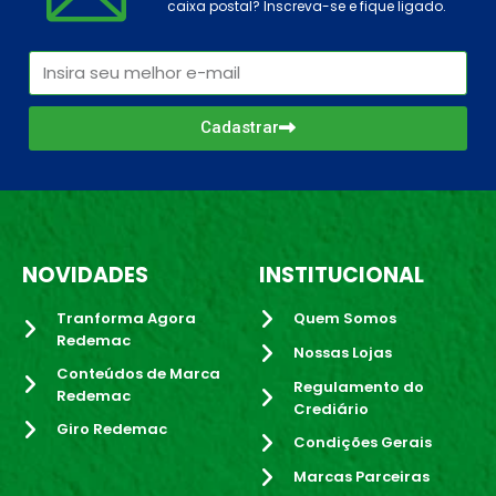
caixa postal? Inscreva-se e fique ligado.
Cadastrar
NOVIDADES
INSTITUCIONAL
Tranforma Agora
Quem Somos
Redemac
Nossas Lojas
Conteúdos de Marca
Regulamento do
Redemac
Crediário
Giro Redemac
Condições Gerais
Marcas Parceiras