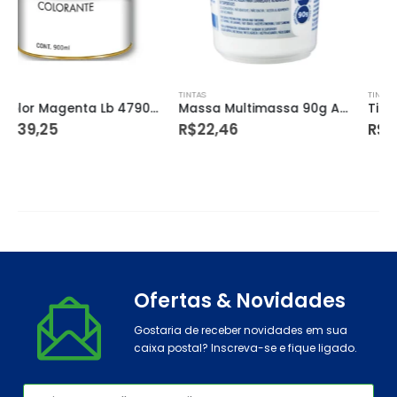
TINTAS
TINTAS
Massa Multimassa 90g Atlas
Tinta Pva Suvinil Classica B – C2 3,2l
R$
22,46
R$
116,90
Ofertas & Novidades
Gostaria de receber novidades em sua
caixa postal? Inscreva-se e fique ligado.