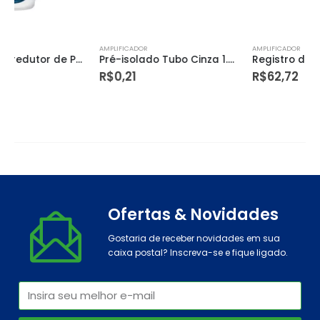
AMPLIFICADOR
AMPLIFICADOR
Pré-isolado Tubo Cinza 1.0 a 4.0mm – Germer
Registro de Esfera em Pvc Roscável 1.1/2” – Amanco
R$
0,21
R$
62,72
Ofertas & Novidades
Gostaria de receber novidades em sua
caixa postal? Inscreva-se e fique ligado.