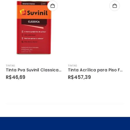
TINTAS
TINTAS
Tinta Pva Suvinil Classica B – A2 0,8l
Tinta Acrílica para Piso Fosco Vermelho Demarcação 18 Litros
R$
46,69
R$
457,39