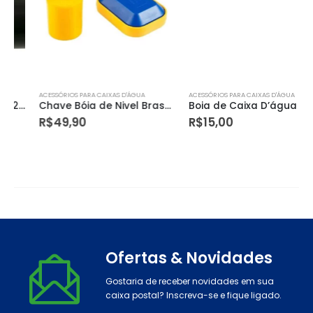
ACESSÓRIOS PARA CAIXAS D'ÁGUA
ACESSÓRIOS PARA CAIXAS D'ÁGUA
Chave Bóia de Nivel Brasfort P/bomba água 15a Cabo 1,5m Bivolt
Boia de Caixa D’água Plástica 1/2” e 3/4” – Fortlev
R$
49,90
R$
15,00
Ofertas & Novidades
Gostaria de receber novidades em sua
caixa postal? Inscreva-se e fique ligado.