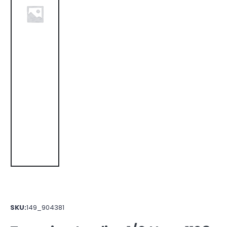
SKU:
149_904381