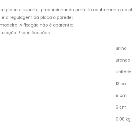
tre placa e suporte, proporcionando perfeito acabamento da 
o e a regulagem da placa à parede;
madeira. A fixação não é aparente;
talação. Especificações
Brilho
Branco
Unitário
13 cm
9 cm
5 cm
0.08 kg