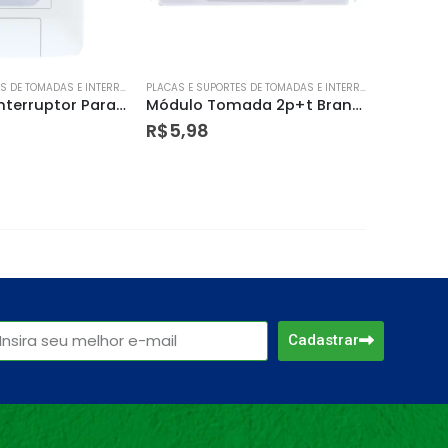
PLACAS E SUPORTES DE TOMADAS E INTERRUPTORES
PLACAS E SUPORTES DE TOMADAS E INTERRUPTORES
Módulo Tomada 2p+t Branco250v/ 10a – Tramontina
Módulo Interruptor Intermediário 10a 250v – Tramontina
R$
18,70
R$
7,90
Cadastrar