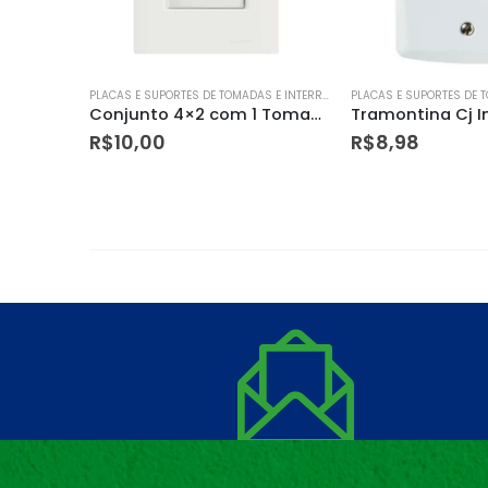
PLACAS E SUPORTES DE TOMADAS E INTERRUPTORES
PLACAS E SUPORTES DE TOMADAS E INTERRUPTORES
Conjunto 4×2 com 1 Tomada Telefone Rj11 Giz Branco – Tramontina
Tramontina Cj Inter.paralelo 10a Lux2 – 57145002
R$
8,98
R$
36,90