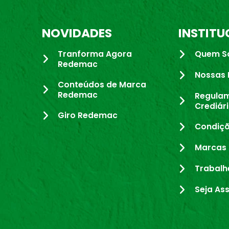
NOVIDADES
INSTITU
Tranforma Agora
Quem S
Redemac
Nossas 
Conteúdos de Marca
Redemac
Regula
Crediár
Giro Redemac
Condiçõ
Marcas 
Trabalh
Seja As