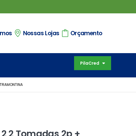
omos
Nossas Lojas
Orçamento
PilaCred
– TRAMONTINA
 2 2 Tomadas 2p +