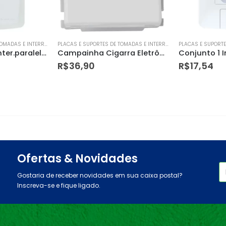
PLACAS E SUPORTES DE TOMADAS E INTERRUPTORES
PLACAS E SUPORTES DE TOMADAS E INTERRUPTORES
Campainha Cigarra Eletrônica Bivolt – Tramontina
Conjunto 1 Interruptor Paralelo Aria250v/ 6a + 1 Tomada 2p + T250v/ 10a – Tramontina
R$
17,54
R$
5,98
Ofertas & Novidades
Gostaria de receber novidades em sua caixa postal?
Inscreva-se e fique ligado.