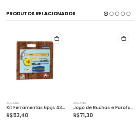
PRODUTOS RELACIONADOS
ALICATES
ALICATES
Kit Ferramentas 6pçs 43408/431 Tramontina
Jogo de Buchas e Parafusos com Maleta para Uso Doméstico Caixa com 385 Unidades – Tramontina
R$
53,40
R$
71,30