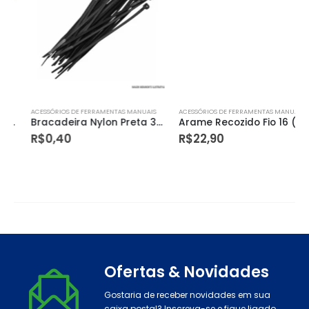
ACESSÓRIOS DE FERRAMENTAS MANUAIS
ACESSÓRIOS DE FERRAMENTAS MANUAIS
Bracadeira Nylon Preta 300×4,8mm 100pc Frontec
Arame Recozido Fio 16 (1,65mm) Rolo de 1kg (58m) Gerdau
R$
0,40
R$
22,90
Ofertas & Novidades
Gostaria de receber novidades em sua
caixa postal? Inscreva-se e fique ligado.