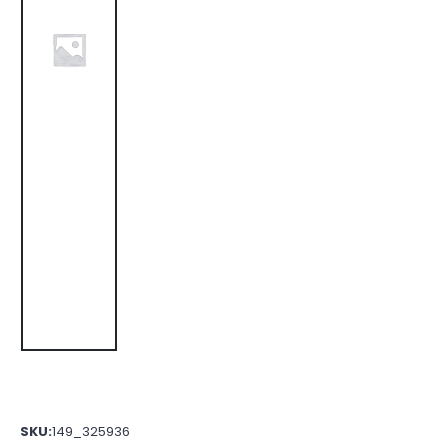
SKU:
149_325936