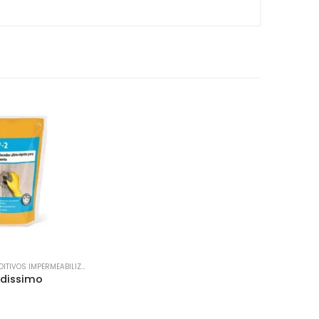
PLASTIFICANTES/ADITIVOS IMPERMEABILIZANTES
pidissimo