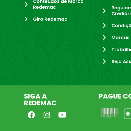
Conteúdos de Marca
Redemac
Regula
Crediár
Giro Redemac
Condiçõ
Marcas 
Trabalh
Seja As
SIGA A
PAGUE C
REDEMAC