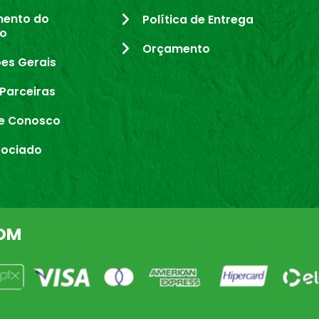
mento do
Política de Entrega
io
Orçamento
es Gerais
Parceiras
e Conosco
sociado
OM