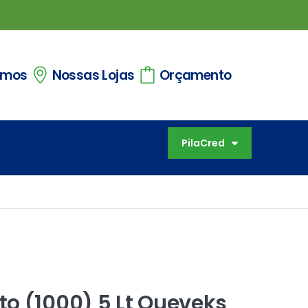
omos
Nossas Lojas
Orçamento
PilaCred
o (1000) 5 Lt Queveks