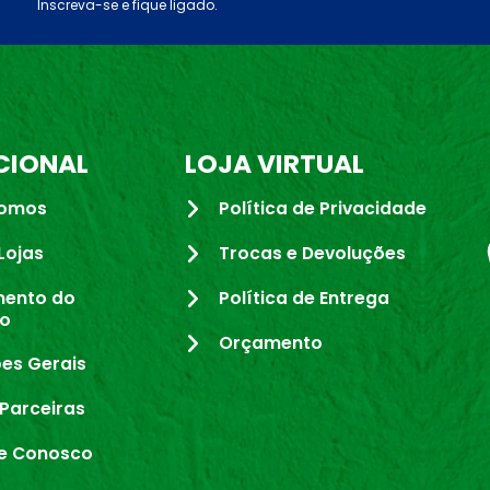
Inscreva-se e fique ligado.
CIONAL
LOJA VIRTUAL
omos
Política de Privacidade
Lojas
Trocas e Devoluções
mento do
Política de Entrega
io
Orçamento
es Gerais
Parceiras
e Conosco