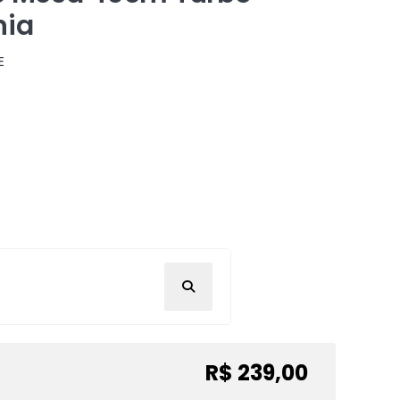
nia
E
R$ 239,00