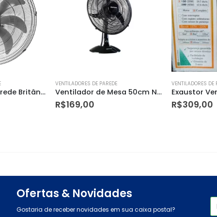
E
VENTILADORES DE PAREDE
VENTILADORES DE 
Ventilador de Parede Britânia Bvt675 Tecnologia Max Force 215w 220v
Ventilador de Mesa 50cm Notos Ventisol
R$
169,00
R$
309,00
Ofertas & Novidades
Gostaria de receber novidades em sua caixa postal?