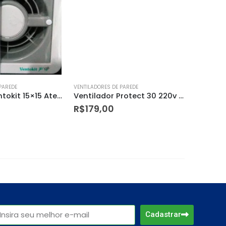
PAREDE
VENTILADORES DE PAREDE
VENTILADOR
Exaustor Ventokit 15×15 Ate 9m² Modelo150
Ventilador Protect 30 220v Preto Britânia
R$
179,00
R$
299
Cadastrar