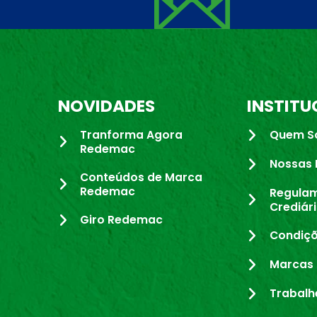
NOVIDADES
INSTITU
Tranforma Agora
Quem S
Redemac
Nossas 
Conteúdos de Marca
Redemac
Regula
Crediár
Giro Redemac
Condiçõ
Marcas 
Trabalh