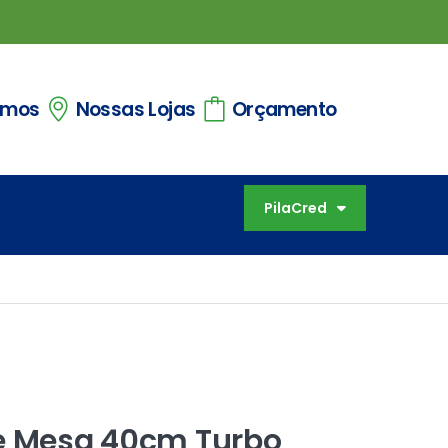
omos
Nossas Lojas
Orçamento
PilaCred
de Mesa 40cm Turbo