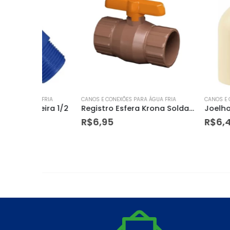
 FRIA
CANOS E CONEXÕES PARA ÁGUA FRIA
CANOS E CONEXÕES PARA
ira 1/2
Registro Esfera Krona Soldavel 25mm
R$
6,95
R$
6,44