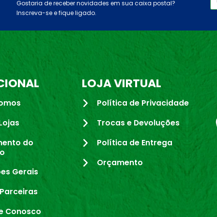
Gostaria de receber novidades em sua caixa postal?
Inscreva-se e fique ligado.
CIONAL
LOJA VIRTUAL
omos
Política de Privacidade
Lojas
Trocas e Devoluções
mento do
Política de Entrega
io
Orçamento
es Gerais
Parceiras
e Conosco