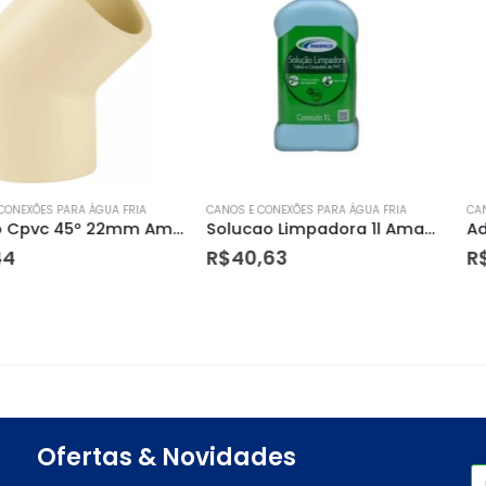
 ÁGUA FRIA
CANOS E CONEXÕES PARA ÁGUA FRIA
CANOS E CONEXÕE
Joelho Cpvc 45º 22mm Amanco
Solucao Limpadora 1l Amanco
R$
40,63
R$
10,98
Ofertas & Novidades