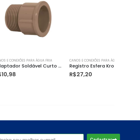
S PARA ÁGUA FRIA
CANOS E CONEXÕES PARA ÁGUA FRIA
CANOS E CO
Adaptador Soldável Curto 40mm X 1.1/2″ – Amanco
Registro Esfera Krona Soldavel 50mm
Cap Es
R$
27,20
R$
5,18
Cadastrar