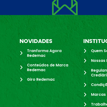
NOVIDADES
INSTITU
Tranforma Agora
Quem S
Redemac
Nossas 
Conteúdos de Marca
Redemac
Regula
Crediár
Giro Redemac
Condiçõ
Marcas 
Trabalh