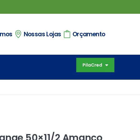
omos
Nossas Lojas
Orçamento
PilaCred
lange 50×11/2 Amanco