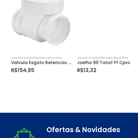
CANOS E CONEXÕES PARA ÁGUA FRIA
CANOS E CONEXÕES PARA ÁGUA FRIA
Valvula Esgoto Retencao 100mm Amanco
Joelho 90 Tansf Ff Cpvc Dn 22 X 1/2 Amanco
R$
154,95
R$
13,32
Ofertas & Novidades