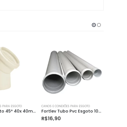
S PARA ESGOTO
CANOS E CONEXÕES PARA ESGOTO
CANOS E CO
Fortlev Tubo Pvc Esgoto 100mm X 6m
Curva 90º Soldável 40mm – Amanco
R$
17,39
R$
13,9