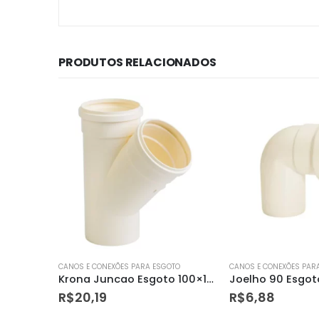
PRODUTOS RELACIONADOS
OTO
CANOS E CONEXÕES PARA ESGOTO
CANOS E CONEXÕES PAR
Krona Juncao Esgoto 100×100 – 0629
Joelho 90 Esgoto 75 Mm Amanco
R$
6,88
R$
4,67