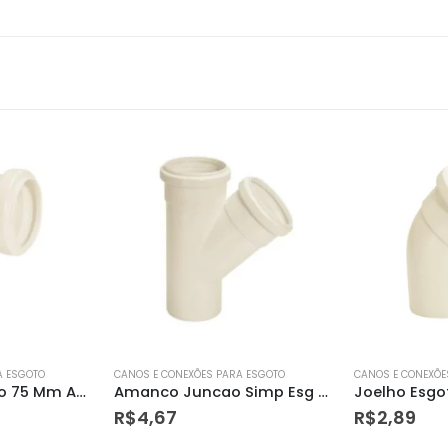
A ESGOTO
CANOS E CONEXÕES PARA ESGOTO
CANOS E CONEXÕE
Amanco Juncao Simp Esg 40mm – 11702
Joelho Esgoto 45º 40x 40mm Amanco
R$
2,89
R$
16,90