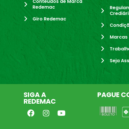
Conteúdos de Marca
Redemac
Regula
Crediár
Giro Redemac
Condiçõ
Marcas 
Trabalh
Seja As
SIGA A
PAGUE C
REDEMAC