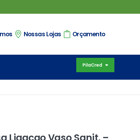
omos
Nossas Lojas
Orçamento
PilaCred
 Ligacao Vaso Sanit. –