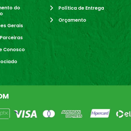
mento do
Política de Entrega
io
Orçamento
es Gerais
Parceiras
e Conosco
sociado
OM