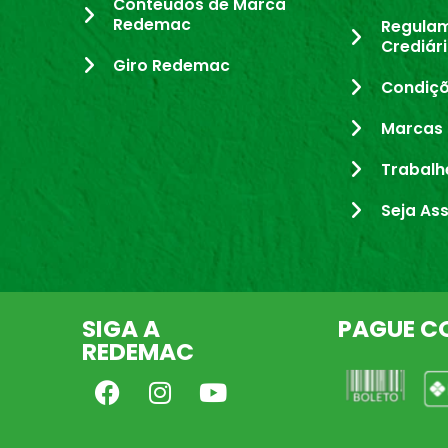
Conteúdos de Marca
Redemac
Regula
Crediár
Giro Redemac
Condiçõ
Marcas 
Trabalh
Seja As
SIGA A
PAGUE C
REDEMAC