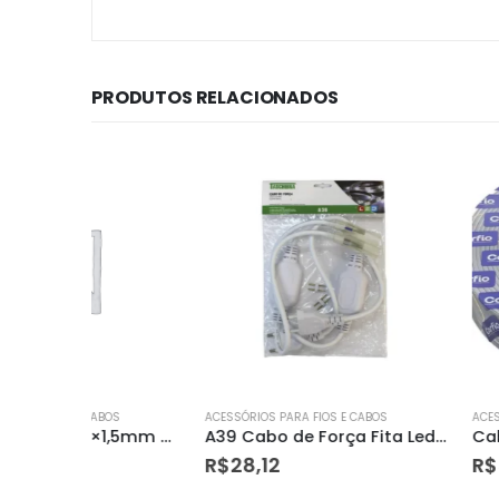
PRODUTOS RELACIONADOS
OS
ACESSÓRIOS PARA FIOS E CABOS
ACESSÓRIOS PARA FIOS 
Cordao Paralelo 2×1,5mm Marron
A39 Cabo de Força Fita Led 2 Pcs Unica
R$
28,12
R$
5,80