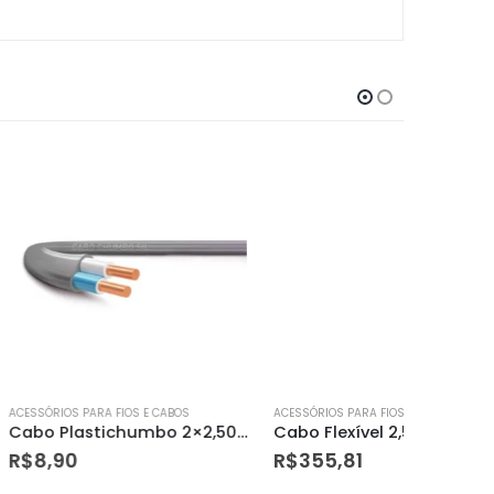
FIOS E CABOS
ACESSÓRIOS PARA FIOS E CABOS
ACESSÓRIOS
Cabo Plastichumbo 2×2,50mm
Cabo Flexível 2,5mm² Rolo com 100m Verde – Sil
Cabo P
R$
355,81
R$
8,2