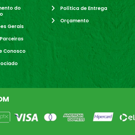
mento do
Política de Entrega
io
Orçamento
es Gerais
Parceiras
e Conosco
sociado
OM