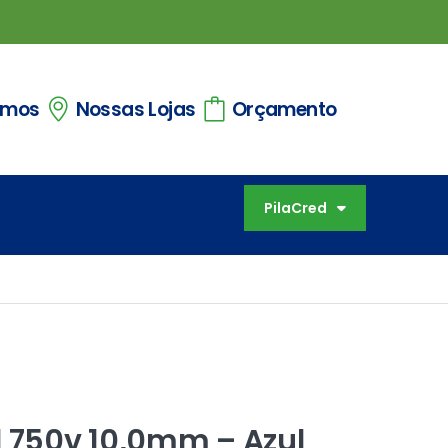
omos
Nossas Lojas
Orçamento
PilaCred
l 750v 10,0mm – Azul