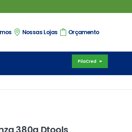
omos
Nossas Lojas
Orçamento
PilaCred
nza 380g Dtools