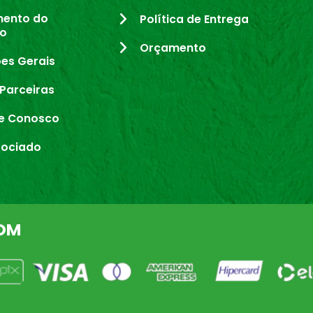
mento do
Política de Entrega
io
Orçamento
es Gerais
Parceiras
e Conosco
sociado
OM