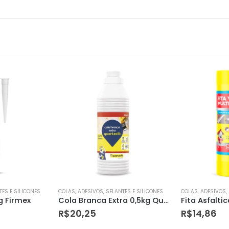
TES E SILICONES
COLAS, ADESIVOS, SELANTES E SILICONES
COLAS, ADESIVOS,
Cola Branca Extra 0,5kg Quartzolit
Fita Asfaltica Autoadesiva Brasilit 45cm
R$
14,86
R$
39,80