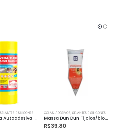
 SELANTES E SILICONES
COLAS, ADESIVOS, SELANTES E SILICONES
COLAS, ADES
Massa Dun Dun Tijolos/blocos 3 Kg
Tinta Esmalte Premium Sempre Branco Acetinado 900ml
Adesivo
R$
22,32
R$
5,10