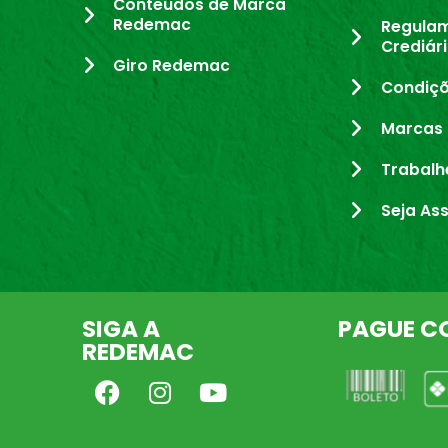
Conteúdos de Marca
Redemac
Regula
Crediár
Giro Redemac
Condiçõ
Marcas 
Trabalh
Seja As
SIGA A
PAGUE C
REDEMAC