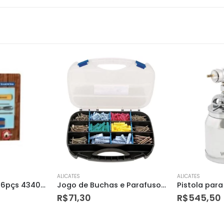
ALICATES
ALICATES
Jogo de Buchas e Parafusos com Maleta para Uso Doméstico Caixa com 385 Unidades – Tramontina
Pistola para Pintura com Caneca em Alumínio Tipo Sucção Psv 200 – Vonder
R$
545,50
R$
20,25