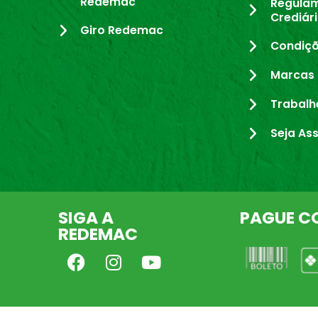
Redemac
Regula
Crediár
Giro Redemac
Condiçõ
Marcas 
Trabalh
Seja As
SIGA A
PAGUE C
REDEMAC