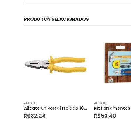
PRODUTOS RELACIONADOS
ALICATES
ALICATES
Alicate Universal Isolado 1000 V 8 – Tramontina
Kit Ferramentas 6pçs 43408/431 Tramontina
R$
53,40
R$
71,30