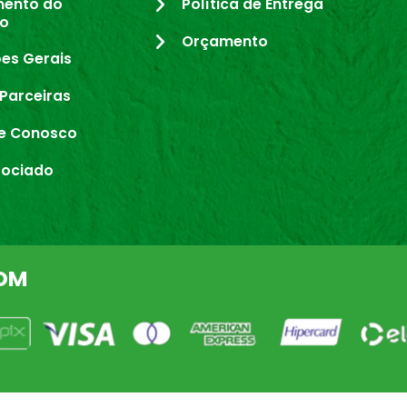
mento do
Política de Entrega
io
Orçamento
es Gerais
Parceiras
e Conosco
sociado
OM