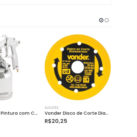
ALICATES
ALICATES
Vonder Disco de Corte Diamantado Turbo V4
Pistola para Pintura com Caneca em Alumínio Tipo Sucção Psv 100 – Vonder
R$
264,17
R$
86,