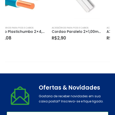
ACESSÓRIOS PARA FIOS E CABOS
ACESSÓRIOS PARA FIOS E CABOS
Cordao Paralelo 2×1,00mm – Branco
A39 Cabo de Força Fita Led 2 Pcs Unica
R$
2,90
R$
28,12
Ofertas & Novidades
Gostaria de receber novidades em sua
caixa postal? Inscreva-se e fique ligado.