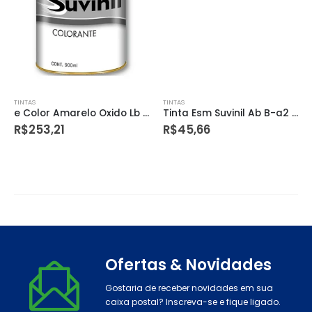
TINTAS
TINTAS
e Color Amarelo Oxido Lb 1990 Yi 0,9l Suvinil
Tinta Esm Suvinil Ab B-a2 0,8l
R$
253,21
R$
45,66
Ofertas & Novidades
Gostaria de receber novidades em sua
caixa postal? Inscreva-se e fique ligado.