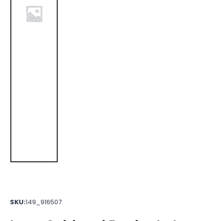
SKU:
149_916507