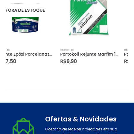
REJUNTES
REJUNTES
Portokoll Rejunte Marfim 1kg – 96000
Portokoll Rejunte Tflex Extra Cz Artico 1kg – 190311
R$
9,90
R$
24,90
Ofertas & Novidades
Gostaria de receber novidades em sua