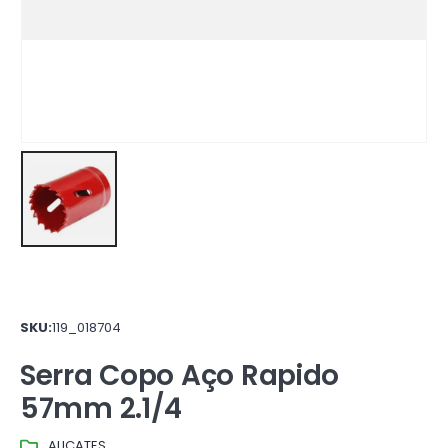
SKU:
119_018704
Serra Copo Aço Rapido
57mm 2.1/4
ALICATES