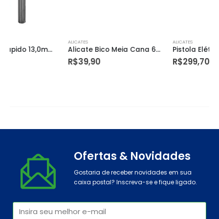
ALICATES
ALICATES
Alicate Bico Meia Cana 6” 1000v Amarelo
Pistola Elétrica para Pintura Pev 400 400w 220v – Vonder
R$
39,90
R$
299,70
Ofertas & Novidades
Gostaria de receber novidades em sua
caixa postal? Inscreva-se e fique ligado.