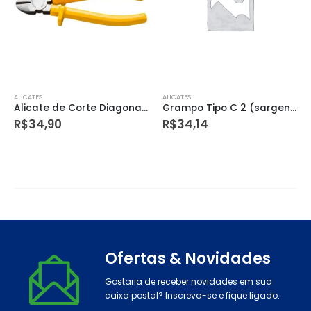
ALICATES
ALICATES
Alicate de Corte Diagonal 6” Amarelo
Grampo Tipo C 2 (sargento) Dtools
R$
34,90
R$
34,14
Ofertas & Novidades
Gostaria de receber novidades em sua
caixa postal? Inscreva-se e fique ligado.