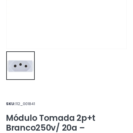
SKU:
112_001841
Módulo Tomada 2p+t
Branco250v/ 20a –