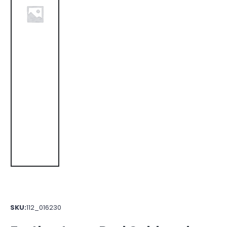
SKU:
112_016230