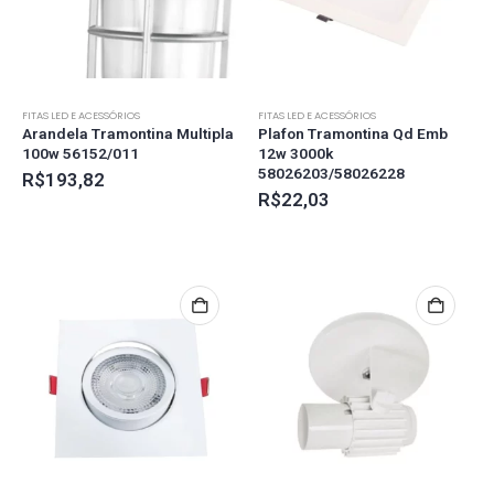
FITAS LED E ACESSÓRIOS
FITAS LED E ACESSÓRIOS
Arandela Tramontina Multipla
Plafon Tramontina Qd Emb
100w 56152/011
12w 3000k
58026203/58026228
R$
193,82
R$
22,03