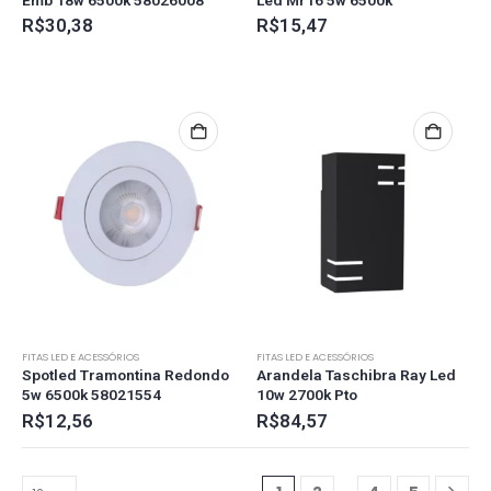
R$
30,38
R$
15,47
FITAS LED E ACESSÓRIOS
FITAS LED E ACESSÓRIOS
Spotled Tramontina Redondo
Arandela Taschibra Ray Led
5w 6500k 58021554
10w 2700k Pto
R$
12,56
R$
84,57
…