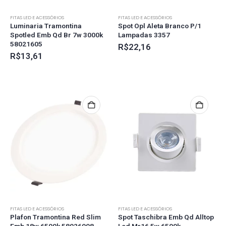
FITAS LED E ACESSÓRIOS
FITAS LED E ACESSÓRIOS
Luminaria Tramontina
Spot Opl Aleta Branco P/1
Spotled Emb Qd Br 7w 3000k
Lampadas 3357
58021605
R$
22,16
R$
13,61
FITAS LED E ACESSÓRIOS
FITAS LED E ACESSÓRIOS
Plafon Tramontina Red Slim
Spot Taschibra Emb Qd Alltop
Emb 18w 6500k 58026008
Led Mr16 5w 6500k