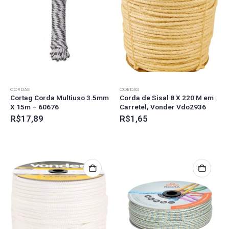
CORDAS
CORDAS
Cortag Corda Multiuso 3.5mm
Corda de Sisal 8 X 220 M em
X 15m – 60676
Carretel, Vonder Vdo2936
R$
17,89
R$
1,65