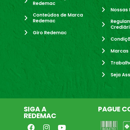
Redemac
Nossas 
Conteúdos de Marca
Redemac
Regula
Crediár
Giro Redemac
Condiçõ
Marcas 
Trabalh
Seja As
SIGA A
PAGUE C
REDEMAC