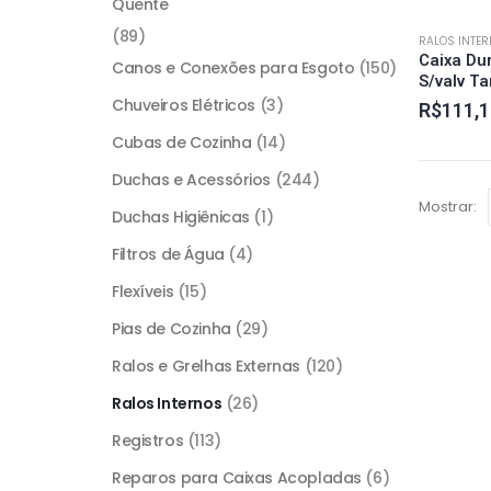
Quente
(89)
RALOS INTE
Caixa Du
Canos e Conexões para Esgoto
(150)
S/valv T
Chuveiros Elétricos
(3)
R$
111,1
Cubas de Cozinha
(14)
Duchas e Acessórios
(244)
Mostrar:
Duchas Higiênicas
(1)
Filtros de Água
(4)
Flexíveis
(15)
Pias de Cozinha
(29)
Ralos e Grelhas Externas
(120)
Ralos Internos
(26)
Registros
(113)
Reparos para Caixas Acopladas
(6)