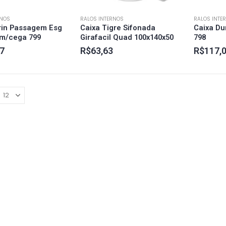
RNOS
RALOS INTERNOS
RALOS INTE
rin Passagem Esg
Caixa Tigre Sifonada
Caixa Dur
am/cega 799
Girafacil Quad 100x140x50
798
7
R$
63,63
R$
117,