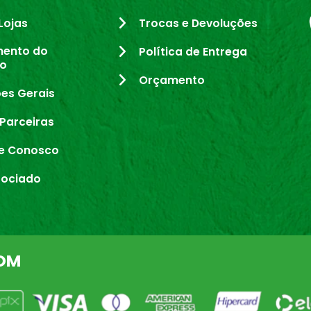
Lojas
Trocas e Devoluções
mento do
Política de Entrega
io
Orçamento
es Gerais
Parceiras
e Conosco
sociado
OM