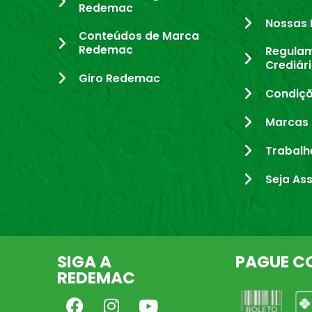
Redemac
Nossas 
Conteúdos de Marca
Redemac
Regula
Crediár
Giro Redemac
Condiçõ
Marcas 
Trabalh
Seja As
SIGA A
PAGUE C
REDEMAC