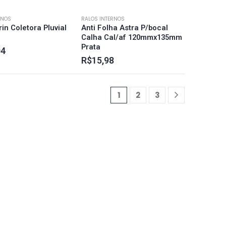
RNOS
RALOS INTERNOS
in Coletora Pluvial
Anti Folha Astra P/bocal
Calha Cal/af 120mmx135mm
Prata
04
R$
15,98
1
2
3