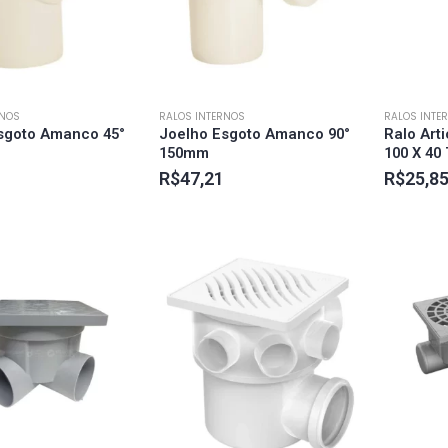
RNOS
RALOS INTERNOS
RALOS INTE
sgoto Amanco 45°
Joelho Esgoto Amanco 90°
Ralo Art
150mm
100 X 40
R$
47,21
R$
25,8