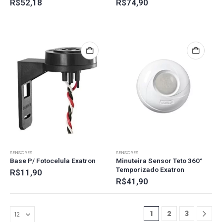
R$
52,18
R$
74,90
SENSORES
SENSORES
Base P/ Fotocelula Exatron
Minuteira Sensor Teto 360°
Temporizado Exatron
R$
11,90
R$
41,90
1
2
3