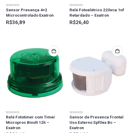
SENSORES
SENSORES
Sensor Presença 4×2
Relé Fotoelétrico 220vca 1nf
Microcontrolado Exatron
Retardado – Exatron
R$
36,89
R$
26,40
SENSORES
SENSORES
Relé Fototimer com Timer
Sensor de Presenca Frontal
Microproc Bivolt 12h –
Uso Externo Spf0ex Bc –
Exatron
Exatron